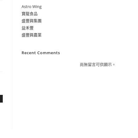
Astro Wing
寶龍食品
盛豐興集團
益禾豐
盛豐興農業
Recent Comments
尚無留言可供顯示。